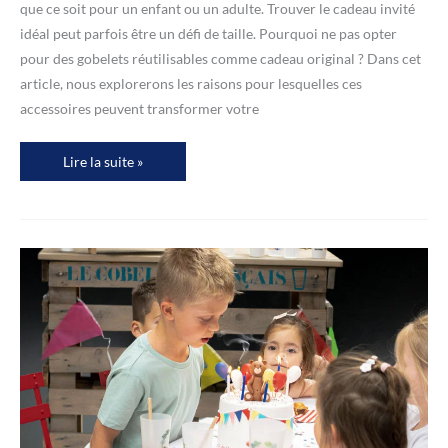
que ce soit pour un enfant ou un adulte. Trouver le cadeau invité
idéal peut parfois être un défi de taille. Pourquoi ne pas opter
pour des gobelets réutilisables comme cadeau original ? Dans cet
article, nous explorerons les raisons pour lesquelles ces
accessoires peuvent transformer votre
Gobelets
Lire la suite »
réutilisables
:
une
idée
originale
pour
les
cadeaux
d’invités
d’anniversaire
?