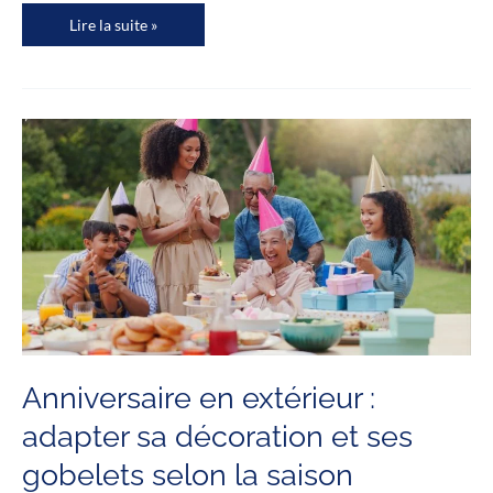
Comment
Lire la suite »
conserver
et
entretenir
ses
gobelets
personnalisés
pour
les
garder
10
ans
?
Anniversaire en extérieur :
adapter sa décoration et ses
gobelets selon la saison