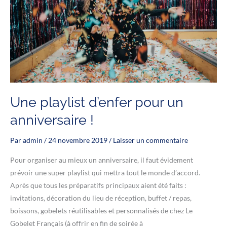
Une playlist d’enfer pour un
anniversaire !
Par
admin
/
24 novembre 2019
/
Laisser un commentaire
Pour organiser au mieux un anniversaire, il faut évidement
prévoir une super playlist qui mettra tout le monde d’accord.
Après que tous les préparatifs principaux aient été faits :
invitations, décoration du lieu de réception, buffet / repas,
boissons, gobelets réutilisables et personnalisés de chez Le
Gobelet Français (à offrir en fin de soirée à