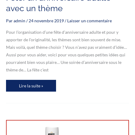
avec un thème
Par
admin
/
24 novembre 2019
/
Laisser un commentaire
Pour l’organisation d’une fête d’anniversaire adulte et pour y
apporter de l’originalité, les thèmes sont bien souvent de mise.
Mais voilà, quel thème choisir ? Vous n’avez pas vraiment d’idée…
Aussi pour vous aider, voici pour vous quelques petites idées qui
pourraient bien vous plaire… Une soirée d’anniversaire sous le
thème de… La fête c’est
Fêter
Lire la suite »
un
anniversaire
adulte
avec
un
thème