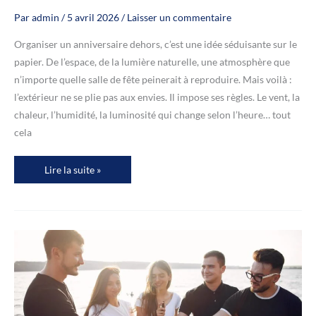
Par
admin
/
5 avril 2026
/
Laisser un commentaire
Organiser un anniversaire dehors, c’est une idée séduisante sur le
papier. De l’espace, de la lumière naturelle, une atmosphère que
n’importe quelle salle de fête peinerait à reproduire. Mais voilà :
l’extérieur ne se plie pas aux envies. Il impose ses règles. Le vent, la
chaleur, l’humidité, la luminosité qui change selon l’heure… tout
cela
Anniversaire
Lire la suite »
en
extérieur
:
adapter
sa
décoration
et
ses
gobelets
selon
la
saison