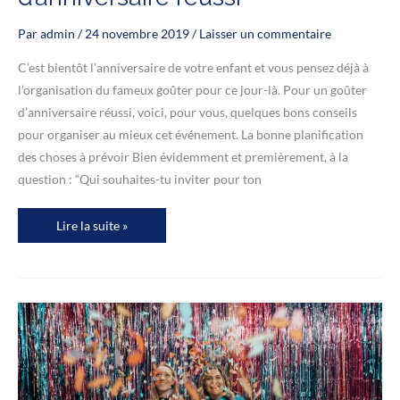
Par
admin
/
24 novembre 2019
/
Laisser un commentaire
C’est bientôt l’anniversaire de votre enfant et vous pensez déjà à
l’organisation du fameux goûter pour ce jour-là. Pour un goûter
d’anniversaire réussi, voici, pour vous, quelques bons conseils
pour organiser au mieux cet événement. La bonne planification
des choses à prévoir Bien évidemment et premièrement, à la
question : “Qui souhaites-tu inviter pour ton
Les
Lire la suite »
conseils
pour
un
goûter
d’anniversaire
réussi