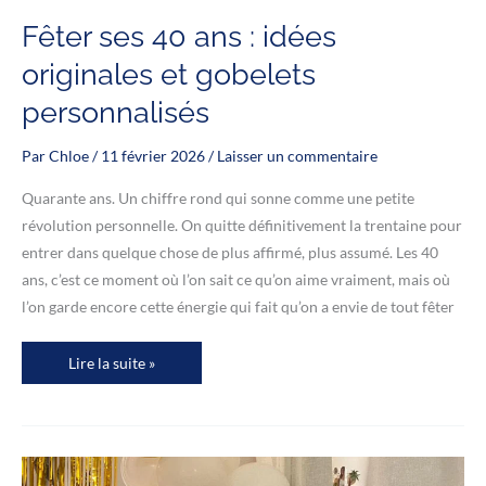
Fêter ses 40 ans : idées
originales et gobelets
personnalisés
Par
Chloe
/
11 février 2026
/
Laisser un commentaire
Quarante ans. Un chiffre rond qui sonne comme une petite
révolution personnelle. On quitte définitivement la trentaine pour
entrer dans quelque chose de plus affirmé, plus assumé. Les 40
ans, c’est ce moment où l’on sait ce qu’on aime vraiment, mais où
l’on garde encore cette énergie qui fait qu’on a envie de tout fêter
Fêter
Lire la suite »
ses
40
ans
:
idées
originales
et
gobelets