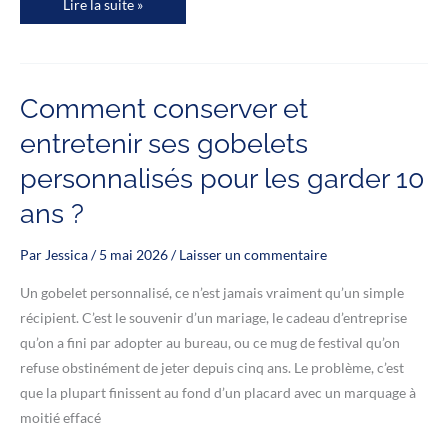
Organiser
Lire la suite »
un
double
anniversaire
:
astuces
décoration
et
Comment conserver et
personnalisation
entretenir ses gobelets
personnalisés pour les garder 10
ans ?
Par
Jessica
/
5 mai 2026
/
Laisser un commentaire
Un gobelet personnalisé, ce n’est jamais vraiment qu’un simple
récipient. C’est le souvenir d’un mariage, le cadeau d’entreprise
qu’on a fini par adopter au bureau, ou ce mug de festival qu’on
refuse obstinément de jeter depuis cinq ans. Le problème, c’est
que la plupart finissent au fond d’un placard avec un marquage à
moitié effacé