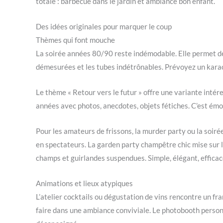
totale : barbecue dans le jardin et ambiance bon enfant.
Des idées originales pour marquer le coup
Thèmes qui font mouche
La soirée années 80/90 reste indémodable. Elle permet de
démesurées et les tubes indétrônables. Prévoyez un karaok
Le thème « Retour vers le futur » offre une variante intér
années avec photos, anecdotes, objets fétiches. C’est émo
Pour les amateurs de frissons, la murder party ou la soir
en spectateurs. La garden party champêtre chic mise sur l
champs et guirlandes suspendues. Simple, élégant, efficac
Animations et lieux atypiques
L’atelier cocktails ou dégustation de vins rencontre un f
faire dans une ambiance conviviale. Le photobooth person