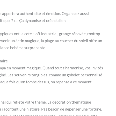
ve apportera authenticité et émotion. Organisez aussi
dit quoi ? »… Ça dynamise et crée du lien.
piques ont la cote : loft industriel, grange rénovée, rooftop
evenir un écrin magique, la plage au coucher du soleil offre un
mbiance bohème surprenante.
naire
ympa en moment magique. Quand tout s’harmonise, vos invités
iné. Les souvenirs tangibles, comme un gobelet personnalisé
Chaque fois qu’on tombe dessus, on repense à ce moment
ginal qui reflète votre thème. La décoration thématique
ui racontent une histoire. Pas besoin de dépenser une fortune,
r les invités terminent en beauté : dragées avec étiquette