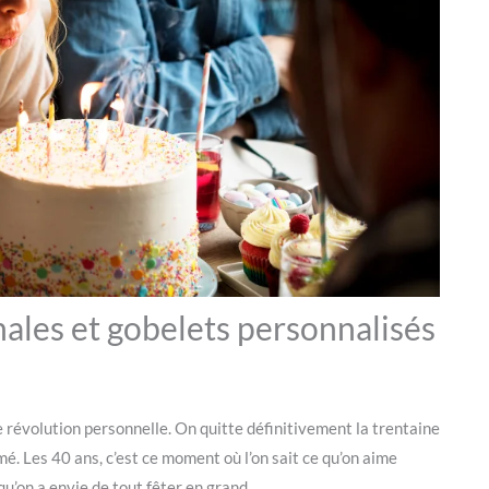
inales et gobelets personnalisés
 révolution personnelle. On quitte définitivement la trentaine
é. Les 40 ans, c’est ce moment où l’on sait ce qu’on aime
qu’on a envie de tout fêter en grand.