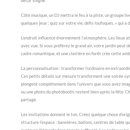
décor soigné.
Côté musique, un DJ mettra le feu à la piste, un groupe li
quelques jeux : quiz sur votre vie, défis loufoques, « qui a 
L’endroit influence énormément l’atmosphère. Les lieux aty
avec vue. Si vous préférez le grand air, votre jardin peut d
cadre romantique, et une clairière en forêt crée cette a
La personnalisation : transformer l’ordinaire en extraordi
Ces petits détails sur mesure transforment une soirée s
plongent complètement dans l’univers que vous avez imag
ou une photo du photobooth, restent bien après la fête. 
partagé.
Les invitations donnent le ton. Créez quelque chose d’ori
structure l’espace : bannières, ballons, centres de table q
quelques éléments bien pensés suffisent. Les cadeaux pou