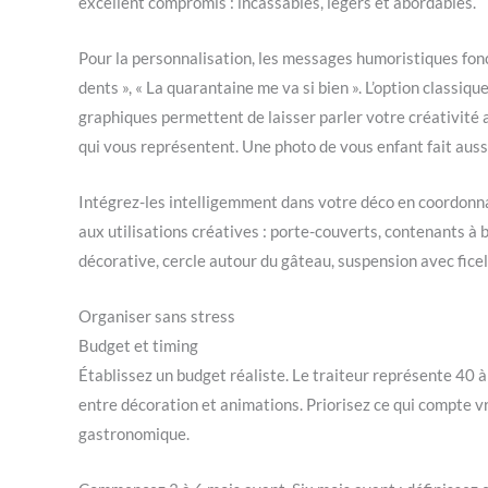
excellent compromis : incassables, légers et abordables.
Pour la personnalisation, les messages humoristiques fonc
dents », « La quarantaine me va si bien ». L’option classi
graphiques permettent de laisser parler votre créativité 
qui vous représentent. Une photo de vous enfant fait aussi
Intégrez-les intelligemment dans votre déco en coordonnant
aux utilisations créatives : porte-couverts, contenants à
décorative, cercle autour du gâteau, suspension avec fice
Organiser sans stress
Budget et timing
Établissez un budget réaliste. Le traiteur représente 40 à 
entre décoration et animations. Priorisez ce qui compte vr
gastronomique.