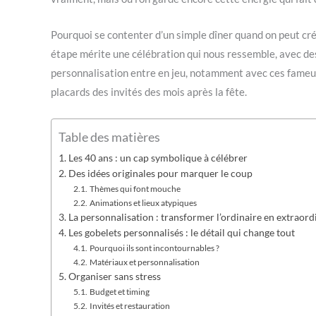
Pourquoi se contenter d’un simple dîner quand on peut cr
étape mérite une célébration qui nous ressemble, avec des d
personnalisation entre en jeu, notamment avec ces fameux
placards des invités des mois après la fête.
Table des matières
Les 40 ans : un cap symbolique à célébrer
Des idées originales pour marquer le coup
Thèmes qui font mouche
Animations et lieux atypiques
La personnalisation : transformer l’ordinaire en extraord
Les gobelets personnalisés : le détail qui change tout
Pourquoi ils sont incontournables ?
Matériaux et personnalisation
Organiser sans stress
Budget et timing
Invités et restauration