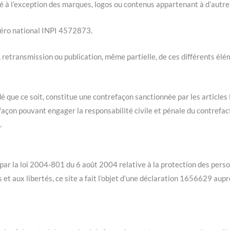
été à l’exception des marques, logos ou contenus appartenant à d’autre
méro national INPI 4572873.
, retransmission ou publication, même partielle, de ces différents élé
que ce soit, constitue une contrefaçon sanctionnée par les articles L
façon pouvant engager la responsabilité civile et pénale du contrefac
.
par la loi 2004-801 du 6 août 2004 relative à la protection des pers
s et aux libertés, ce site a fait l’objet d’une déclaration 1656629 au