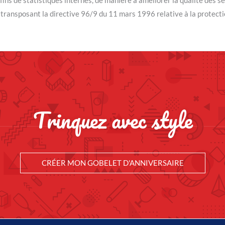
98 transposant la directive 96/9 du 11 mars 1996 relative à la protect
Trinquez avec style
CRÉER MON GOBELET D'ANNIVERSAIRE