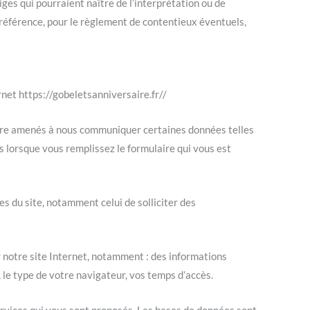
iges qui pourraient naître de l’interprétation ou de
e référence, pour le règlement de contentieux éventuels,
net https://gobeletsanniversaire.fr//
 être amenés à nous communiquer certaines données telles
as lorsque vous remplissez le formulaire qui vous est
es du site, notamment celui de solliciter des
 notre site Internet, notamment : des informations
, le type de votre navigateur, vos temps d’accès.
services qui vous sont proposés. Les bases de données sont