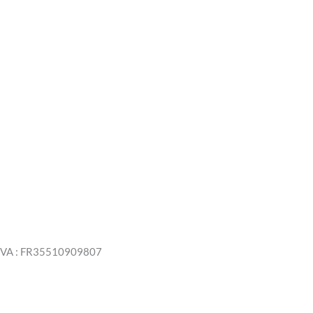
 TVA : FR35510909807