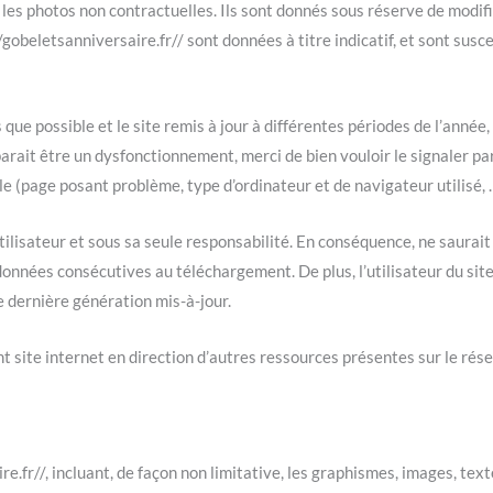
 les photos non contractuelles. Ils sont donnés sous réserve de modif
//gobeletsanniversaire.fr// sont données à titre indicatif, et sont sus
 que possible et le site remis à jour à différentes périodes de l’année
parait être un dysfonctionnement, merci de bien vouloir le signaler pa
le (page posant problème, type d’ordinateur et de navigateur utilisé, 
’utilisateur et sous sa seule responsabilité. En conséquence, ne saur
données consécutives au téléchargement. De plus, l’utilisateur du site
e dernière génération mis-à-jour.
nt site internet en direction d’autres ressources présentes sur le rés
.fr//, incluant, de façon non limitative, les graphismes, images, texte