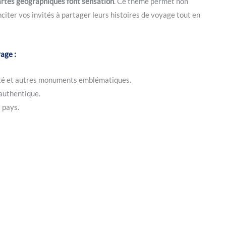
artes géographiques font sensation
. Ce thème permet non
citer vos invités à partager leurs histoires de voyage tout en
age :
iberté et autres monuments emblématiques.
authentique.
 pays.