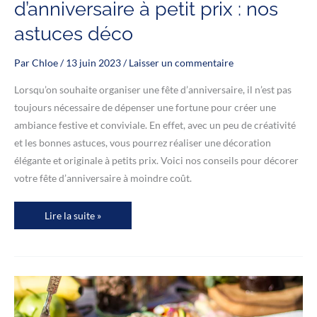
d’anniversaire à petit prix : nos
astuces déco
Par
Chloe
/
13 juin 2023
/
Laisser un commentaire
Lorsqu’on souhaite organiser une fête d’anniversaire, il n’est pas
toujours nécessaire de dépenser une fortune pour créer une
ambiance festive et conviviale. En effet, avec un peu de créativité
et les bonnes astuces, vous pourrez réaliser une décoration
élégante et originale à petits prix. Voici nos conseils pour décorer
votre fête d’anniversaire à moindre coût.
Organiser
Lire la suite »
une
fête
d’anniversaire
à
petit
prix
:
nos
astuces
déco