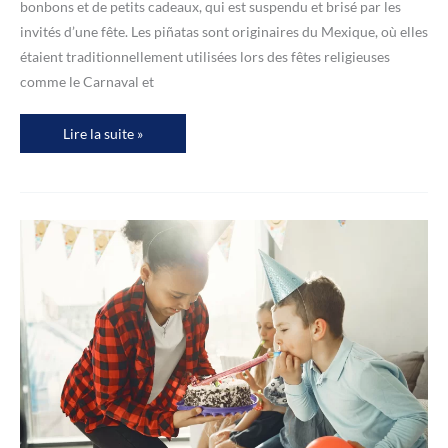
bonbons et de petits cadeaux, qui est suspendu et brisé par les
invités d’une fête. Les piñatas sont originaires du Mexique, où elles
étaient traditionnellement utilisées lors des fêtes religieuses
comme le Carnaval et
Comment
Lire la suite »
fabriquer
une
piñata
pour
un
anniversaire
?