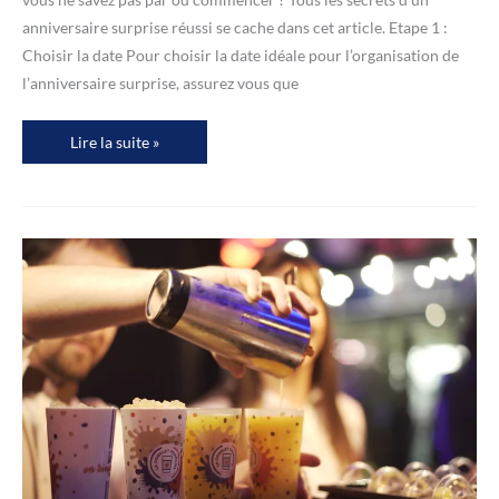
anniversaire surprise réussi se cache dans cet article. Etape 1 :
Choisir la date Pour choisir la date idéale pour l’organisation de
l’anniversaire surprise, assurez vous que
Les
Lire la suite »
secrets
d’un
anniversaire
surprise
réussi