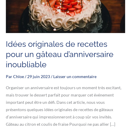
Idées originales de recettes
pour un gâteau d’anniversaire
inoubliable
Par
Chloe
/
29 juin 2023
/
Laisser un commentaire
Organiser un anniversaire est toujours un moment très excitant,
mais trouver le dessert parfait pour marquer cet événement
important peut être un défi. Dans cet article, nous vous
présentons quelques idées originales de recettes de gâteaux
d’anniversaire qui impressionneront à coup sûr vos invités.
Gâteau au citron et coulis de fraise Pourquoi ne pas allier […]