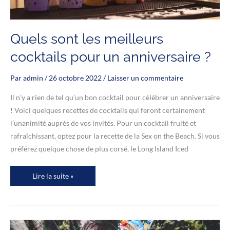
Quels sont les meilleurs
cocktails pour un anniversaire ?
Par
admin
/
26 octobre 2022
/
Laisser un commentaire
Il n’y a rien de tel qu’un bon cocktail pour célébrer un anniversaire
! Voici quelques recettes de cocktails qui feront certainement
l’unanimité auprès de vos invités. Pour un cocktail fruité et
rafraîchissant, optez pour la recette de la Sex on the Beach. Si vous
préférez quelque chose de plus corsé, le Long Island Iced
Quels
Lire la suite »
sont
les
meilleurs
cocktails
pour
un
anniversaire
?