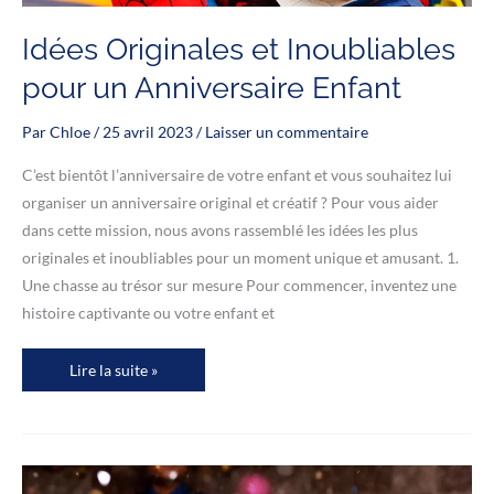
Idées Originales et Inoubliables
pour un Anniversaire Enfant
Par
Chloe
/
25 avril 2023
/
Laisser un commentaire
C’est bientôt l’anniversaire de votre enfant et vous souhaitez lui
organiser un anniversaire original et créatif ? Pour vous aider
dans cette mission, nous avons rassemblé les idées les plus
originales et inoubliables pour un moment unique et amusant. 1.
Une chasse au trésor sur mesure Pour commencer, inventez une
histoire captivante ou votre enfant et
Idées
Lire la suite »
Originales
et
Inoubliables
pour
un
Anniversaire
Enfant